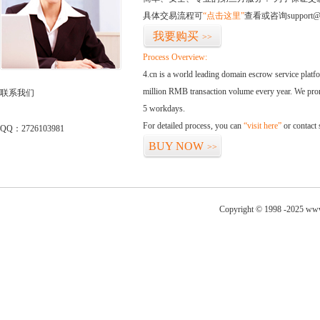
具体交易流程可
“点击这里”
查看或咨询support@
我要购买
>>
Process Overview:
4.cn is a world leading domain escrow service plat
million RMB transaction volume every year. We promi
联系我们
5 workdays.
For detailed process, you can
“visit here”
or contact
QQ：2726103981
BUY NOW
>>
Copyright © 1998 -2025 www